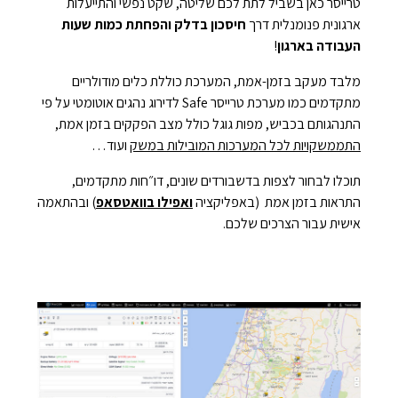
טרייסר כאן בשביל לתת לכם שליטה, שקט נפשי והתייעלות
ארגונית פנומנלית דרך
חיסכון בדלק והפחתת כמות שעות
העבודה בארגון
!
מלבד מעקב בזמן-אמת, המערכת כוללת כלים מודולריים
מתקדמים כמו מערכת טרייסר Safe לדירוג נהגים אוטומטי על פי
התנהגותם בכביש, מפות גוגל כולל מצב הפקקים בזמן אמת,
התממשקויות לכל המערכות המובילות במשק
ועוד…
תוכלו לבחור לצפות בדשבורדים שונים, דו״חות מתקדמים,
התראות בזמן אמת (באפליקציה
ואפילו בוואטסאפ
) ובהתאמה
אישית עבור הצרכים שלכם.